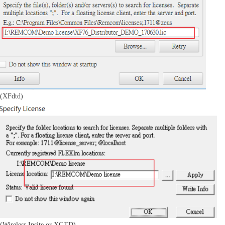
(XFdtd)
(Wireless Insite or XGTD)