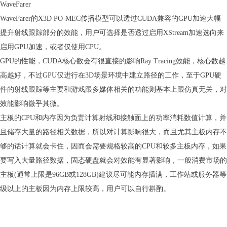
WaveFarer
WaveFarer的X3D PO-MEC传播模型可以透过CUDA兼容的GPU加速大幅
提升射线跟踪部分的效能，用户可选择是否透过启用XStream加速选向来
启用GPU加速，或者仅使用CPU。
GPU的性能，CUDA核心数会有很直接的影响Ray Tracing效能，核心数越
高越好，不过GPU仅进行在3D场景环境中建立路径的工作，至于GPU硬
件的射线跟踪等主要和游戏跟多媒体相关的功能则基本上跟仿真无关，对
效能影响微乎其微。
主板的CPU和内存因为负责计算射线和接触面上的功率消耗数值计算，并
且储存大量的路径相关数据，所以对计算影响很大，而且尤其主板内存不
够的话计算就会卡住，因而会需要规格较高的CPU和较多主板内存，如果
要写入大量路径数据，固态硬盘就会对效能有显著影响，一般消费市场的
主板(通常上限是96GB或128GB)建议尽可能内存插满，工作站或服务器等
级以上的主板因为内存上限较高，用户可以自行斟酌。