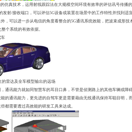
site提供先进的仿真技术，运用射线跟踪法在大规模空间环境有效率的评估讯号
O)的发射/接收端口，可以评估5G设备或装置在场景中的工作特性并找到
，可以进一步从电信的角度看整合的5G通讯系统效能，把波束成形技术(Bea
提供优化整个系统的有效依据。
驾车
建立的雷达及全车模型输出的远场
网，通讯能力就如同智慧车的耳目口鼻，不管是侦测路上的其他车辆或障
效能的通讯能力，更先进的自驾车更是需要藉由无线通讯保持耳聪目明，
这些都需要透过高效能的研发工具来达成。