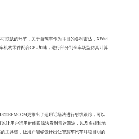
或缺的环节，关于自驾车作为耳目的各种雷达，XFdtd
车机构零件配合GPU加速，进行部分到全车场型仿真计算
18年REMCOM更推出了运用近场法进行射线跟踪，可以
r，可以让用户运用射线跟踪法看到雷达回波，以及多径和地
整的工具链，让用户能够设计出让智慧车汽车耳聪目明的