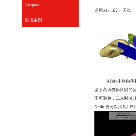
Varipose
运用XFdtd设计天线
应用案例
XFdtd中横
鉴于高速传输性能的
不可避免，二来时域(
XFdtd更可以搭配G