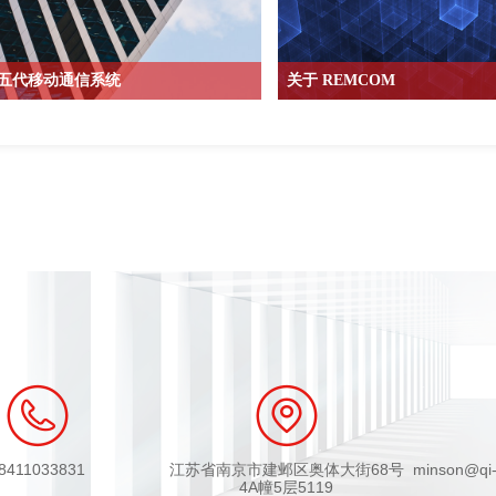
第五代移动通信系统
关于 REMCOM
个热门话题，就民生应用面的魅力就是非常高
从推出应用FDTD(时域有限差分法
速度，并且以整合多种多样化的智慧型装置
磁仿真软件起，REMCOM在仿真
景，从手机和平板，穿戴式装置一路延伸到
活跃的解决方案提供者至今，产品
慧家电，都可以是5G生态圈的一份子。
域发光发热，包括天线设计，生物
和4G不同一个级别的性能要求，载波频段的
MRI(核磁共振成相)，微波电路，R
以及通讯系统的架构和工作特性等因素，5G
天，光电，无线通信，电磁干扰与
产品设计和技术研发一直都是很大的挑战，
以看到REMCOM产品的活跃。
站和环境的布建也不是一件简单的事
REMCOM为许多政府机关和知名
和高校提供产品和服务，其高度弹
授权方式可以适应不同规模和结构
8411033831
江苏省南京市建邺区奥体大街68号
minson@qi-w
4A幢5层5119