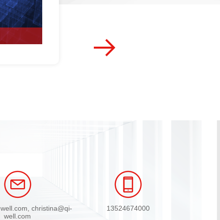
뀠
)的商用高频电
软件领域上作为
和服务在广大领
电磁效应，
FID，军工航
兼容等领域都可
企业及科研机构
性的产品与软件
的团队需求。
ell.com, christina@qi-
13524674000
well.com