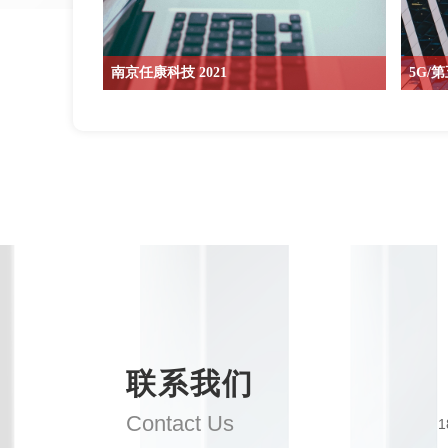
南京任康科技 2021
5G/
工业软件是信息时代高等教育，科研工作和企业研
5G是
发欲善其事的重器，其中的仿真软件更是双向衔接
的传输
现实世界的物理现象和计算机虚拟世界的桥梁，也
作为愿
会在国家产业的发展上扮演不可或缺的角色。
各种智
有鉴于
南京任康科技成立于2020年，是有多年工程软件各
特性，
方面经验的专家团队成立的新兴科技公司，致力于
规格的
在产，学，研各方面提供优质的工程软件解决方
同时机
案，辅以专业的咨询，技术支持和培训，让客户可
以流畅，无缝的将仿真软件导入他们在各个不同领
域和方向上的教学，科研和产品研发等工作上，达
到事半功倍的效果。
联系我们
Contact Us
1