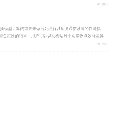
넶
1017
运用ray-tracing 传播模型计算的结果来做后处理解以预测通信系统的性能指
(BER)以及一些总汇性的结果，用户可以识别机站对个别接收点效能差异并
IMO信道技术中做选择并且运用在发射/接收端，产生多个数
넶
1550