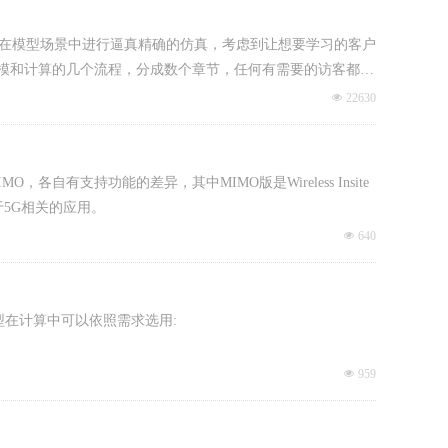
的模型，并在模型场景中进行逼真精确的仿真，考虑到让想要学习的客户
模和计算的几个流程，分成数个章节，任何有需要的访客都可
又实用的软件。
넶
22630
l以及MIMO，各自有支持功能的差异，其中MIMO版是Wireless Insite
于5G相关的应用。
넶
640
的模型在计算中可以依照需求选用:
넶
959