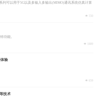
t) 版本进一步的提供一系列可以用于5G以及多输入多输出(MIMO)通讯系统仿真计算
넶
550
的独特功能。
넶
1889
用体验
넶
659
集等技术