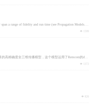
r span a range of fidelity and run time (see Propagation Models...)
re applications
넶
1599
算的高精确度全三维传播模型，这个模型运用了Remcom的dept
넶
1372
可以将与频率相依的大气吸收现象的影响纳入考虑，对场景中模
的自由度。
넶
826