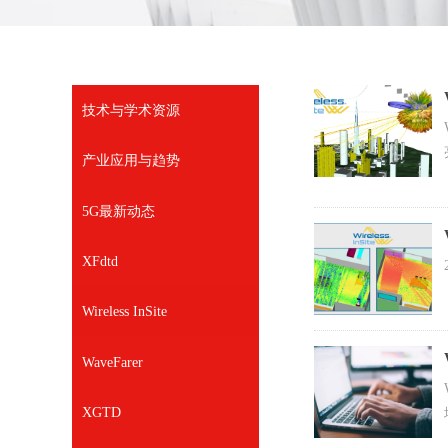
技术与学术资源
产业应用与趋势
5G最新动态
XFdtd
Wireless InSite
WaveFarer
XGTD